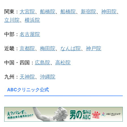
関東：
大宮院
、
船橋院
、
船橋院
、
新宿院
、
神田院
、
立川院
、
横浜院
中部：
名古屋院
近畿：
京都院
、
梅田院
、
なんば院
、
神戸院
中国・四国：
広島院
、
高松院
九州：
天神院
、
沖縄院
ABCクリニック公式