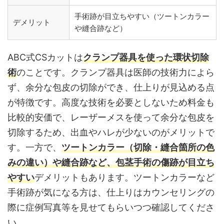
手術跡が目立ちやすい（ツートンカラー
デメリット
や縫合跡など）
ABC式CSカットは
クランプ器具を使った環状切除
術
のことです。クランプ器具は医師の技術力によら
ず、余分な包皮の切除ができ、仕上りが見込める点
が特徴です。高度な技術を必要としないため料金も
比較的安価で、レーザーメスを使って余分な包皮を
切除するため、出血やハレが少ないのがメリットで
す。一方で、
ツートンカラー（切除・縫合箇所の色
みの違い）や縫合跡など、包茎手術の傷跡が目立ち
やすい
デメリットもあります。ツートンカラーなど
手術跡が気になる方は、仕上りはカウンセリングの
際に症例写真等を見せてもらいつつ確認してくださ
い。