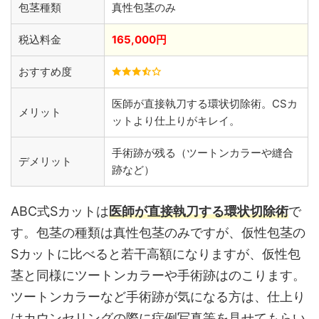
包茎種類
真性包茎のみ
税込料金
165,000円
おすすめ度
医師が直接執刀する環状切除術。CSカ
メリット
ットより仕上りがキレイ。
手術跡が残る（ツートンカラーや縫合
デメリット
跡など）
ABC式Sカットは
医師が直接執刀する環状切除術
で
す。包茎の種類は真性包茎のみですが、仮性包茎の
Sカットに比べると若干高額になりますが、仮性包
茎と同様にツートンカラーや手術跡はのこります。
ツートンカラーなど手術跡が気になる方は、仕上り
はカウンセリングの際に症例写真等を見せてもらい