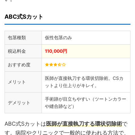
ABC式Sカット
包茎種類
仮性包茎のみ
税込料金
110,000円
おすすめ度
医師が直接執刀する環状切除術。CSカ
メリット
ットより仕上りがキレイ。
手術跡が目立ちやすい（ツートンカラー
デメリット
や縫合跡など）
ABC式Sカットは
医師が直接執刀する環状切除術
で
す。病院やクリニックで一般的に使われる方法で、